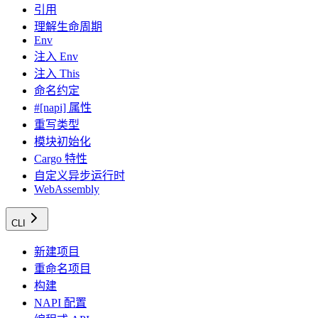
引用
理解生命周期
Env
注入 Env
注入 This
命名约定
#[napi] 属性
重写类型
模块初始化
Cargo 特性
自定义异步运行时
WebAssembly
CLI
新建项目
重命名项目
构建
NAPI 配置