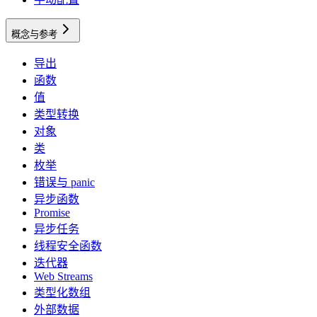
概念与参考
导出
函数
值
类型转换
对象
类
枚举
错误与 panic
异步函数
Promise
异步任务
线程安全函数
迭代器
Web Streams
类型化数组
外部数据