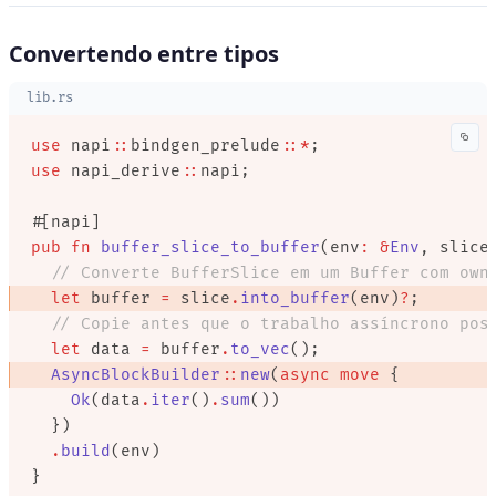
Convertendo entre tipos
lib.rs
use
 napi
::
bindgen_prelude
::*
;
use
 napi_derive
::
napi;
#[napi]
pub
 fn
 buffer_slice_to_buffer
(env
:
 &
Env
, slice
  // Converte BufferSlice em um Buffer com own
  let
 buffer 
=
 slice
.
into_buffer
(env)
?
; 
  // Copie antes que o trabalho assíncrono pos
  let
 data 
=
 buffer
.
to_vec
();
  AsyncBlockBuilder
::
new
(
async
 move
 { 
    Ok
(data
.
iter
()
.
sum
())
  })
  .
build
(env)
}