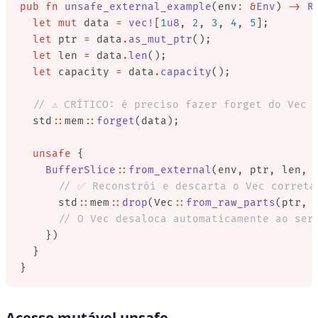
pub
 fn
 unsafe_external_example
(env
:
 &
Env
) 
->
 R
  let
 mut
 data 
=
 vec!
[
1
u8
, 
2
, 
3
, 
4
, 
5
];
  let
 ptr 
=
 data
.
as_mut_ptr
();
  let
 len 
=
 data
.
len
();
  let
 capacity 
=
 data
.
capacity
();
  // ⚠️ CRÍTICO: é preciso fazer forget do Vec 
  std
::
mem
::
forget
(data);
  unsafe
 {
    BufferSlice
::
from_external
(env, ptr, len, 
      // ✅ Reconstrói e descarta o Vec correta
      std
::
mem
::
drop
(Vec
::
from_raw_parts
(ptr, 
      // O Vec desaloca automaticamente ao ser
    })
  }
}
Acesso mutável unsafe