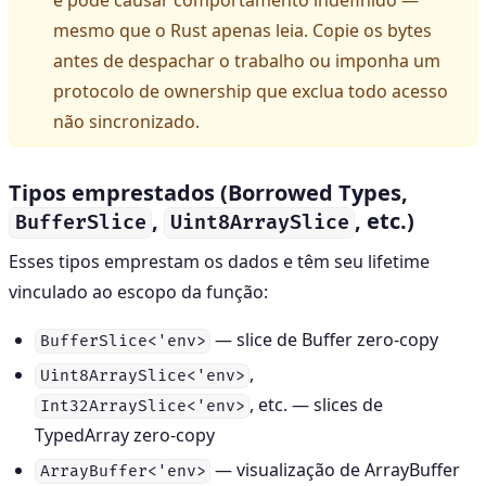
e pode causar comportamento indefinido —
mesmo que o Rust apenas leia. Copie os bytes
antes de despachar o trabalho ou imponha um
protocolo de ownership que exclua todo acesso
não sincronizado.
Tipos emprestados (Borrowed Types,
,
, etc.)
BufferSlice
Uint8ArraySlice
Esses tipos emprestam os dados e têm seu lifetime
vinculado ao escopo da função:
— slice de Buffer zero-copy
BufferSlice<'env>
,
Uint8ArraySlice<'env>
, etc. — slices de
Int32ArraySlice<'env>
TypedArray zero-copy
— visualização de ArrayBuffer
ArrayBuffer<'env>