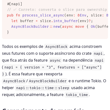
#[napi]
// ✅ Correto: converta o slice para ownership 
pub
 fn
 process_slice_async
(env
:
 &
Env
, slice
:
 B
  let
 buffer 
=
 slice
.
into_buffer
(env)
?
;
  AsyncBlockBuilder
::
new
(
async
 move
 { 
Ok
(buffe
}
Todos os exemplos de
acima constroem
AsyncBlock
seus futures com o suporte assíncrono do crate
,
napi
que fica atrás da feature
na dependência
async
napi
(
napi = { version = "3", features = ["async"]
). É essa feature que reexporta
}
/
e o runtime Tokio. O
AsyncBlock
AsyncBlockBuilder
helper
usado acima
napi::tokio::time::sleep
requer, adicionalmente, a feature
.
tokio_time