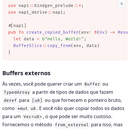
use
 napi
::
bindgen_prelude
::*
;
use
 napi_derive
::
napi;
#[napi]
pub
 fn
 create_copied_buffer
(env
:
 &
Env
) 
->
 Resu
  let
 data 
=
 b"Hello, World!"
;
  BufferSlice
::
copy_from
(env, data)
}
Buffers externos
Às vezes, você pode querer criar um
ou
Buffer
a partir de tipos de dados que fazem
TypedArray
para
ou que fornecem o ponteiro bruto,
deref
[u8]
como
. E você não quer copiar todos os dados
*mut u8
para um
, o que pode ser muito custoso.
Vec<u8>
Fornecemos o método
para isso, mas
from_external