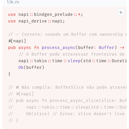
lib.rs
use
 napi
::
bindgen_prelude
::*
;
use
 napi_derive
::
napi;
// ✅ Correto: usando um Buffer com ownership e
#[napi]
pub
 async
 fn
 process_async
(buffer
:
 Buffer
) 
->
 
    // O Buffer pode atravessar fronteiras de 
    napi
::
tokio
::
time
::
sleep
(std
::
time
::
Durati
    Ok
(buffer)
}
// ❌ Não compila: BufferSlice não pode atraves
// #[napi]
// pub async fn process_async_slice(slice: Buf
//     napi::tokio::time::sleep(std::time::Dur
//     Ok(slice)
 // Error: slice doesn't live 
// }