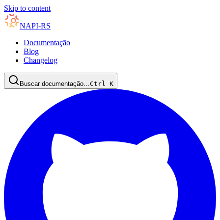
Skip to content
NAPI-RS
Documentação
Blog
Changelog
Buscar documentação…
Ctrl
K