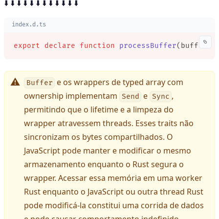
⬇️ ⬇️ ⬇️ ⬇️ ⬇️ ⬇️ ⬇️ ⬇️ ⬇️ ⬇️ ⬇️ ⬇️
index.d.ts
export
 declare
 function
 processBuffer
(buffer
:
 
e os wrappers de typed array com
Buffer
ownership implementam
e
,
Send
Sync
permitindo que o lifetime e a limpeza do
wrapper atravessem threads. Esses traits não
sincronizam os bytes compartilhados. O
JavaScript pode manter e modificar o mesmo
armazenamento enquanto o Rust segura o
wrapper. Acessar essa memória em uma worker
Rust enquanto o JavaScript ou outra thread Rust
pode modificá-la constitui uma corrida de dados