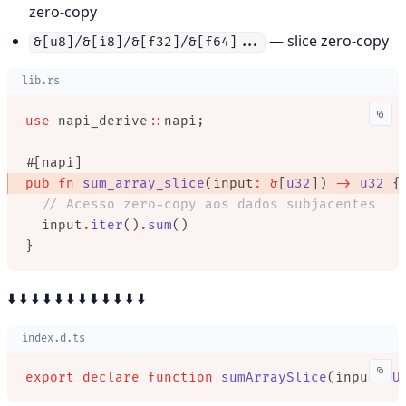
zero-copy
— slice zero-copy
&[u8]/&[i8]/&[f32]/&[f64]...
lib.rs
use
 napi_derive
::
napi;
#[napi]
pub
 fn
 sum_array_slice
(input
:
 &
[
u32
]) 
->
 u32
 {
  // Acesso zero-copy aos dados subjacentes
  input
.
iter
()
.
sum
()
}
⬇️ ⬇️ ⬇️ ⬇️ ⬇️ ⬇️ ⬇️ ⬇️ ⬇️ ⬇️ ⬇️ ⬇️
index.d.ts
export
 declare
 function
 sumArraySlice
(input
:
 U