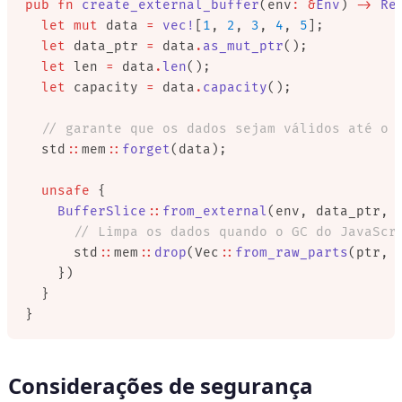
pub
 fn
 create_external_buffer
(env
:
 &
Env
) 
->
 Re
  let
 mut
 data 
=
 vec!
[
1
, 
2
, 
3
, 
4
, 
5
];
  let
 data_ptr 
=
 data
.
as_mut_ptr
();
  let
 len 
=
 data
.
len
();
  let
 capacity 
=
 data
.
capacity
();
  // garante que os dados sejam válidos até o 
  std
::
mem
::
forget
(data);
  unsafe
 {
    BufferSlice
::
from_external
(env, data_ptr, 
      // Limpa os dados quando o GC do JavaScr
      std
::
mem
::
drop
(Vec
::
from_raw_parts
(ptr, 
    })
  }
}
Considerações de segurança