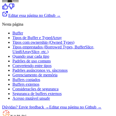
Editar essa página no Github →
Nesta página
Buffer
Tipos de Buffer e TypedArray
Tipos com ownership (Owned Types)
Tipos emprestados (Borrowed Types, BufferSlice,
Uint8ArraySlice, etc.)
Quando usar cada tipo
Padrões de uso comuns
Convertendo entre tipos
Padrões assíncronos vs. síncronos
Gerenciamento de memória
Buffers copiados
Buffers externos
Considerações de segurança
Segurança de buffers externos
Acesso mutável unsafe
Dúvidas? Envie feedback →
Editar essa página no Github →