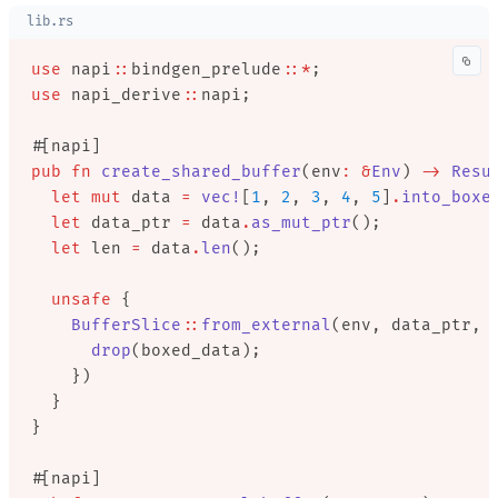
lib.rs
use
 napi
::
bindgen_prelude
::*
;
use
 napi_derive
::
napi;
#[napi]
pub
 fn
 create_shared_buffer
(env
:
 &
Env
) 
->
 Resu
  let
 mut
 data 
=
 vec!
[
1
, 
2
, 
3
, 
4
, 
5
]
.
into_boxe
  let
 data_ptr 
=
 data
.
as_mut_ptr
();
  let
 len 
=
 data
.
len
();
  unsafe
 {
    BufferSlice
::
from_external
(env, data_ptr, 
      drop
(boxed_data);
    })
  }
}
#[napi]