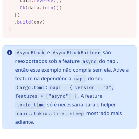
    data
.
reverse
();
    Ok
(data
.
into
())
  })
  .
build
(env)
}
e
são
AsyncBlock
AsyncBlockBuilder
reexportados sob a feature
do napi,
async
então este exemplo não compila sem ela. Ative a
feature na dependência
do seu
napi
:
Cargo.toml
napi = { version = "3",
. A feature
features = ["async"] }
só é necessária para o helper
tokio_time
mostrado mais
napi::tokio::time::sleep
adiante.