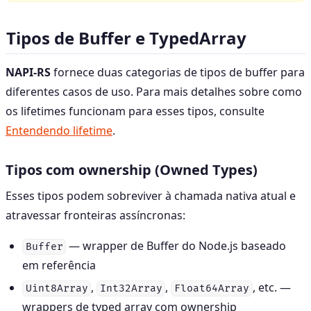
Tipos de Buffer e TypedArray
NAPI-RS
fornece duas categorias de tipos de buffer para
diferentes casos de uso. Para mais detalhes sobre como
os lifetimes funcionam para esses tipos, consulte
Entendendo lifetime
.
Tipos com ownership (Owned Types)
Esses tipos podem sobreviver à chamada nativa atual e
atravessar fronteiras assíncronas:
— wrapper de Buffer do Node.js baseado
Buffer
em referência
,
,
, etc. —
Uint8Array
Int32Array
Float64Array
wrappers de typed array com ownership