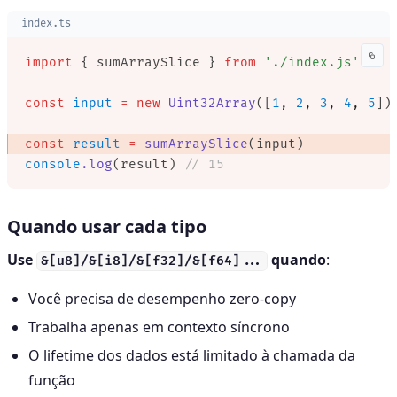
index.ts
import
 { sumArraySlice } 
from
 './index.js'
const
 input
 =
 new
 Uint32Array
([
1
,
 2
,
 3
,
 4
,
 5
])
const
 result
 =
 sumArraySlice
(input) 
console
.log
(result) 
// 15
Quando usar cada tipo
Use
quando
:
&[u8]/&[i8]/&[f32]/&[f64]...
Você precisa de desempenho zero-copy
Trabalha apenas em contexto síncrono
O lifetime dos dados está limitado à chamada da
função