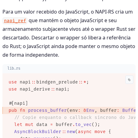
Para um valor recebido do JavaScript, o NAPI-RS cria um
que mantém o objeto JavaScript e seu
napi_ref
armazenamento subjacente vivos até o wrapper Rust ser
descartado. Descartar o wrapper só libera a referência
do Rust; o JavaScript ainda pode manter o mesmo objeto
de forma independente.
lib.rs
use
 napi
::
bindgen_prelude
::*
;
use
 napi_derive
::
napi;
#[napi]
pub
 fn
 process_buffer
(env
:
 &
Env
, buffer
:
 Buffe
  // Copie enquanto o callback síncrono do Jav
  let
 mut
 data 
=
 buffer
.
to_vec
();
  AsyncBlockBuilder
::
new
(
async
 move
 {