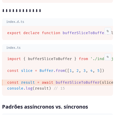
⬇️ ⬇️ ⬇️ ⬇️ ⬇️ ⬇️ ⬇️ ⬇️ ⬇️ ⬇️ ⬇️ ⬇️
index.d.ts
export
 declare
 function
 bufferSliceToBuffer
(sl
index.ts
import
 { bufferSliceToBuffer } 
from
 './index.j
const
 slice
 =
 Buffer
.from
([
1
,
 2
,
 3
,
 4
,
 5
])
const
 result
 =
 await
 bufferSliceToBuffer
(slice
console
.log
(result) 
// 15
Padrões assíncronos vs. síncronos