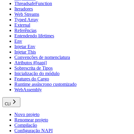
ThreadsafeFunction
Iteradores
Web Streams
Typed Array
External
Referências
Entendendo lifetimes
Env
Injetar Env
Injetar This
Convenções de nomenclatura
Atributos #[napi]
Sobrescrita de Tipos
Inicialização do módulo
Features do Cargo
Runtime assíncrono customizado
WebAssembly
CLI
Novo projeto
Renomear projeto
Compilação
Configuração NAPI