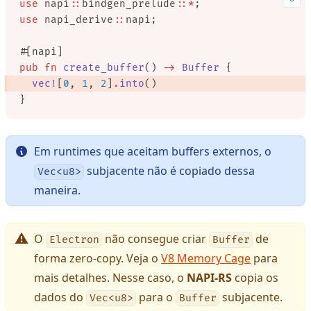
use
 napi
::
bindgen_prelude
::*
;
use
 napi_derive
::
napi;
#[napi]
pub
 fn
 create_buffer
() 
->
 Buffer
 {
  vec!
[
0
, 
1
, 
2
]
.
into
() 
}
Em runtimes que aceitam buffers externos, o
subjacente não é copiado dessa
Vec<u8>
maneira.
O
não consegue criar
de
Electron
Buffer
forma zero-copy. Veja o
V8 Memory Cage
para
mais detalhes. Nesse caso, o
NAPI-RS
copia os
dados do
para o
subjacente.
Vec<u8>
Buffer